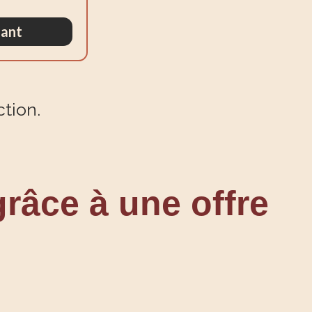
nant
ction.
râce à une offre