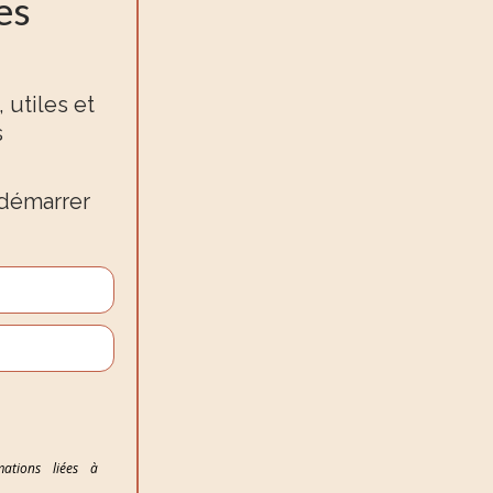
es
 utiles et
s
à démarrer
mations liées à