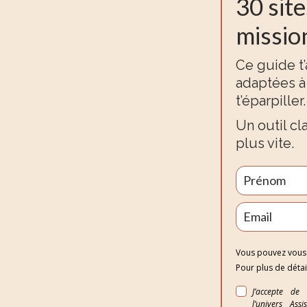
30 sit
missio
Ce guide t’
adaptées à 
t’éparpiller.
Un outil cl
plus vite.
Vous pouvez vous 
Pour plus de détai
J’accepte de
l’univers As