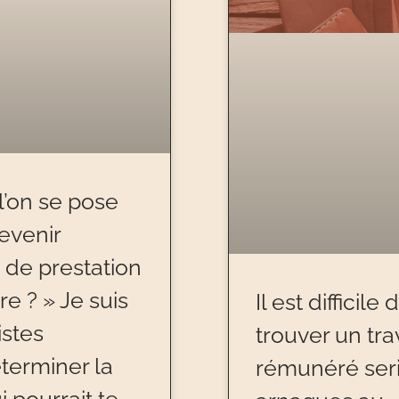
l’on se pose
evenir
 de prestation
e ? » Je suis
Il est difficil
istes
trouver un trav
éterminer la
rémunéré seri