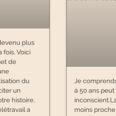
 devenu plus
fois. Voici
et de
 une
isation du
Je comprends 
citer un
à 50 ans peut
re histoire,
inconscient.La
létravail a
moins proche,