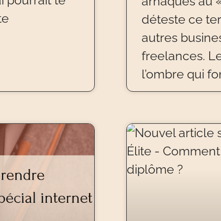
i pourrait te
arnaques au « 
te
déteste ce te
autres busines
freelances. L
l’ombre qui f