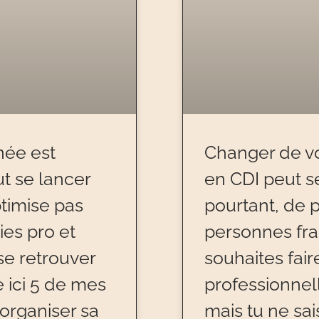
née est
Changer de vo
t se lancer
en CDI peut s
ptimise pas
pourtant, de 
es pro et
personnes fra
 se retrouver
souhaites fai
 ici 5 de mes
professionnel
 organiser sa
mais tu ne sai