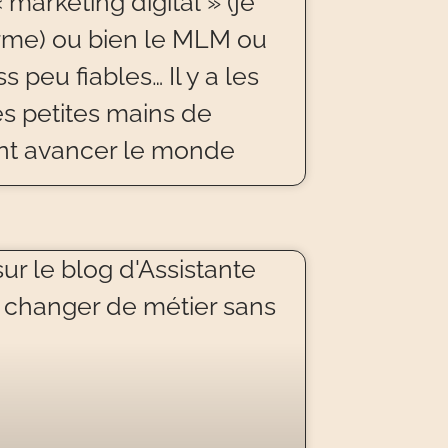
marketing digital » (je
rme) ou bien le MLM ou
s peu fiables… Il y a les
es petites mains de
ont avancer le monde