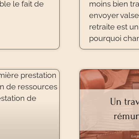
le le fait de
moins bien tr
envoyer valser
retraite est u
pourquoi chan