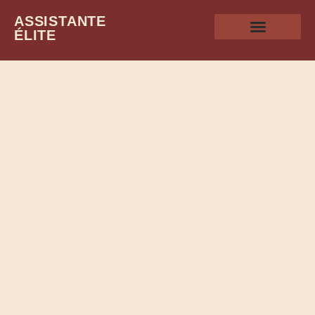
ASSISTANTE
ÉLITE
Le blog pour devenir
assistante virtuelle
ÉLITE – STRUCTURÉE – ENGAGÉE