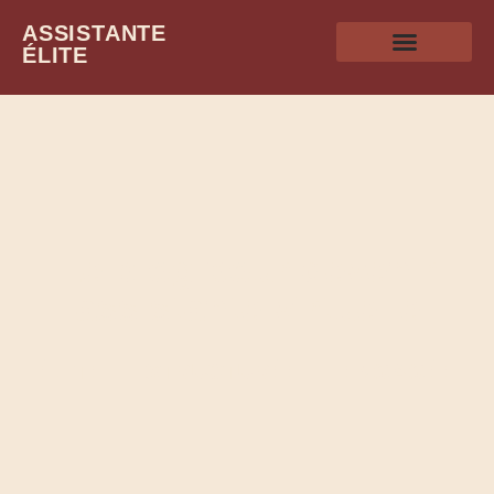
ASSISTANTE
ÉLITE
Le blog pour devenir
assistante virtuelle
ÉLITE – STRUCTURÉE – ENGAGÉE