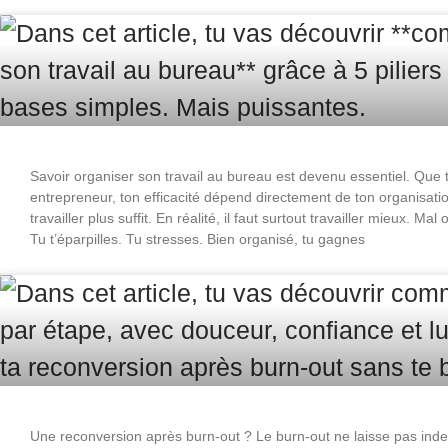
Savoir organiser son travail au bureau est devenu essentiel. Que t
entrepreneur, ton efficacité dépend directement de ton organisa
travailler plus suffit. En réalité, il faut surtout travailler mieux. M
Tu t’éparpilles. Tu stresses. Bien organisé, tu gagnes
Une reconversion après burn-out ? Le burn-out ne laisse pas inde