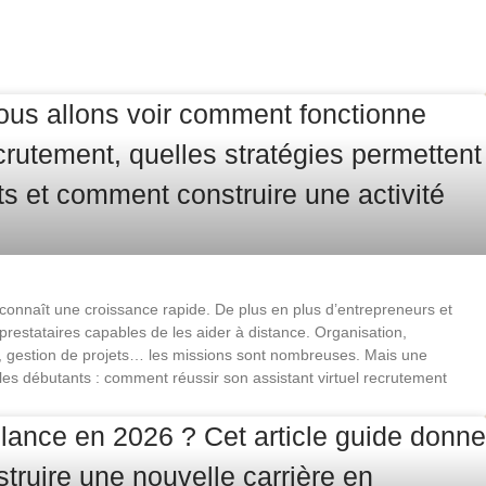
t connaît une croissance rapide. De plus en plus d’entrepreneurs et
prestataires capables de les aider à distance. Organisation,
nt, gestion de projets… les missions sont nombreuses. Mais une
les débutants : comment réussir son assistant virtuel recrutement