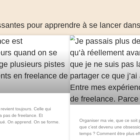
santes pour apprendre à se lancer dans l
evient toujours. Celle qui
 a pas de freelance. Et
Organiser ma vie, que ce soit p
iqué. On apprend. On se forme.
que c’est devenu une obsessi
temps ? Comment être plus ef