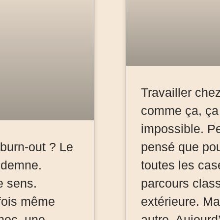
Travailler che
comme ça, ça
impossible. Pe
burn-out ? Le
pensé que pour 
indemne.
toutes les ca
e sens.
parcours class
rfois même
extérieure. Mai
choc, une
autre. Aujourd’