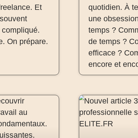
freelance. Et
quotidien. À t
 souvent
une obsessio
t compliqué.
temps ? Comme
e. On prépare.
de temps ? Co
efficace ? Co
encore et enc