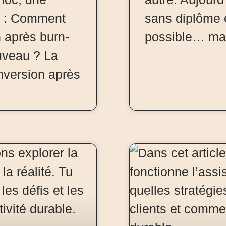
t : Comment
sans diplôme 
n après burn-
possible… ma
uveau ? La
onversion après