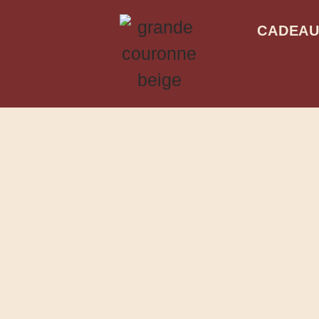
CADEA
g pour devenir ass
virtuelle
ÉLITE – STRUCTURÉE – ENGAGÉE