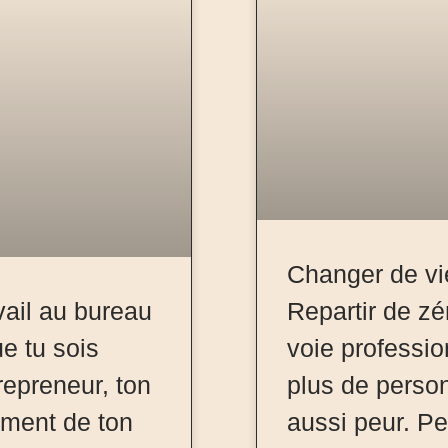
Changer de vi
vail au bureau
Repartir de zé
e tu sois
voie professio
repreneur, ton
plus de person
ement de ton
aussi peur. Pe